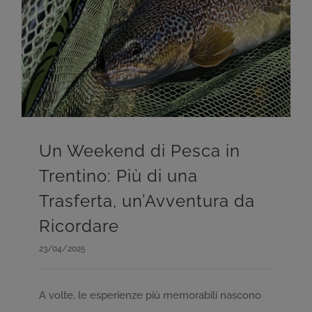
Un Weekend di Pesca in Trentino: Più di una Trasferta, un’Avventura da Ricordare
Un Weekend di Pesca in
Trentino: Più di una
Trasferta, un’Avventura da
Ricordare
23/04/2025
A volte, le esperienze più memorabili nascono