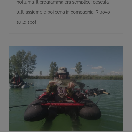
notturna. Il programma era semplice: pescata
tutti assieme e poi cena in compagnia. Ritrovo
sullo spot
Storia di una giornata speciale – IV° Memorial Franco Strocchi (e di una perlina trovata per caso)