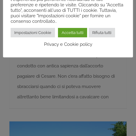
07/06/2021
preferenze e ripetendo le visite. Cliccando su "Accetta
tutto", acconsenti all'uso di TUTTI i cookie. Tuttavia,
puoi visitare "Impostazioni cookie" per fornire un
consenso controllato..
Ha riaperto la pesca al persico reale, comune in
Impostazioni Cookie
Accetta tutti
Rifiuta tutti
tutte le acque del piano ma non facile da
Privacy e Cookie policy
individuare per la sua caratteristica lunaticità Il
barchino scivolava silenzioso sulle acque,
condotto con antica sapienza dall’accorto
pagaiare di Cesare. Non c’era affatto bisogno di
sbracciarsi quando ci si poteva muovere
altrettanto bene limitandosi a cavalcare con