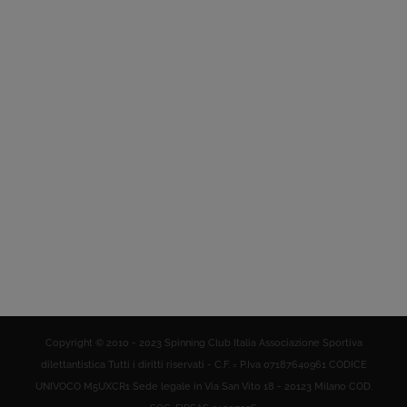
Copyright © 2010 - 2023 Spinning Club Italia Associazione Sportiva
dilettantistica Tutti i diritti riservati - C.F. = P.Iva 07187640961 CODICE
UNIVOCO M5UXCR1 Sede legale in Via San Vito 18 - 20123 Milano COD.