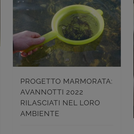
PROGETTO MARMORATA: AVANNOTTI 2022 RILASCIATI NEL LORO AMBIENTE
Ripopolamenti Ittici
PROGETTO MARMORATA:
AVANNOTTI 2022
RILASCIATI NEL LORO
AMBIENTE