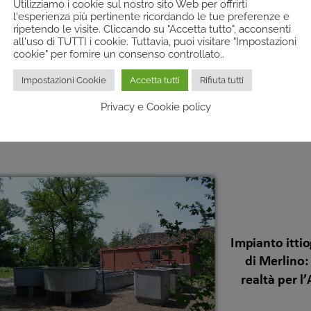
Utilizziamo i cookie sul nostro sito Web per offrirti
l'esperienza più pertinente ricordando le tue preferenze e
ripetendo le visite. Cliccando su "Accetta tutto", acconsenti
all'uso di TUTTI i cookie. Tuttavia, puoi visitare "Impostazioni
cookie" per fornire un consenso controllato..
Impostazioni Cookie
Accetta tutti
Rifiuta tutti
Privacy e Cookie policy