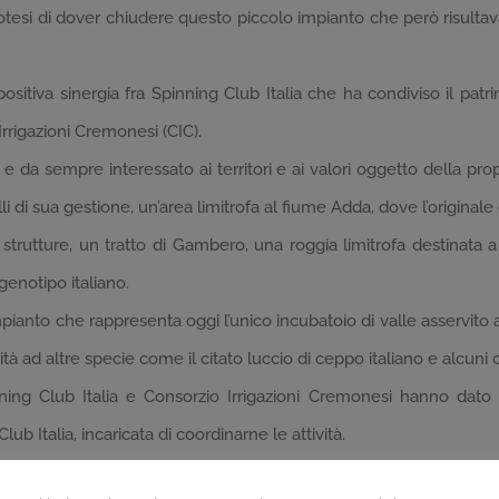
’ipotesi di dover chiudere questo piccolo impianto che però risu
ositiva sinergia fra Spinning Club Italia che ha condiviso il pa
rigazioni Cremonesi (CIC).
 da sempre interessato ai territori e ai valori oggetto della prop
 di sua gestione, un’area limitrofa al fiume Adda, dove l’original
 strutture, un tratto di Gambero, una roggia limitrofa destinata a f
genotipo italiano.
ianto che rappresenta oggi l’unico incubatoio di valle asservito
ad altre specie come il citato luccio di ceppo italiano e alcuni cip
Spinning Club Italia e Consorzio Irrigazioni Cremonesi hanno da
 Italia, incaricata di coordinarne le attività.