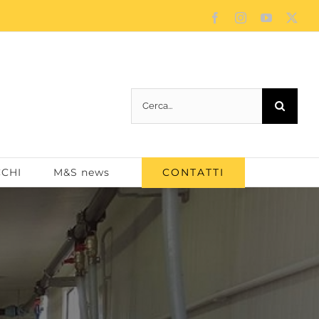
Facebook
Instagram
YouTube
X
Cerca
per:
CONTATTI
CCHI
M&S news