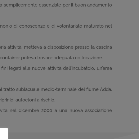
ltava semplicemente essenziale per il buon andamento
trimonio di conoscenze e di volontariato maturato nel
ria attività, metteva a disposizione presso la cascina
e container poteva trovare adeguata collocazione.
ini legati alle nuove attività dell’incubatoio, un’area
 al tratto sublacuale medio-terminale del fiume Adda.
rinidi autoctoni a rischio.
to vita nel dicembre 2000 a una nuova associazione