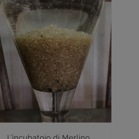
Progetto Marmorata
L’incubatoio di Merlino