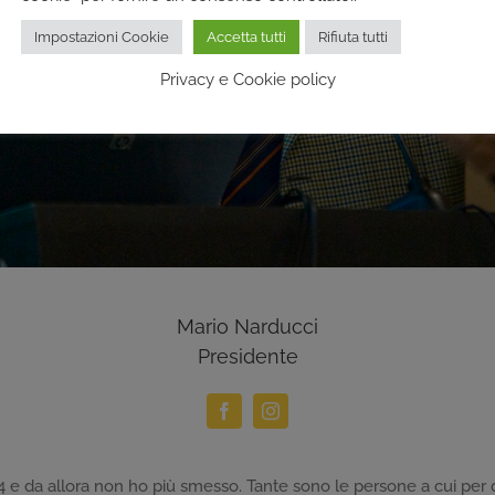
Impostazioni Cookie
Accetta tutti
Rifiuta tutti
Privacy e Cookie policy
Mario Narducci
Presidente
74 e da allora non ho più smesso. Tante sono le persone a cui pe