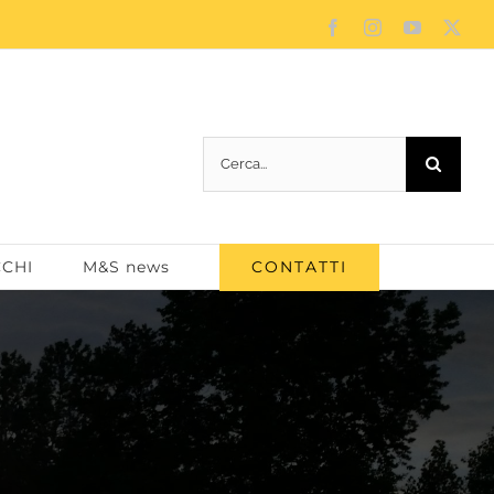
Facebook
Instagram
YouTube
X
Cerca
per:
CONTATTI
CCHI
M&S news