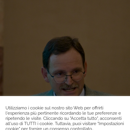
Utilizziamo i cookie sul nostro sito Web per offrirti
l'esperienza più pertinente ricordando le tue preferenze e
ripetendo le visite. Cliccando su "Accetta tutto", acconsenti
all'uso di TUTTI i cookie. Tuttavia, puoi visitare "Impostazioni
cookie" per fornire un consenso controllato..