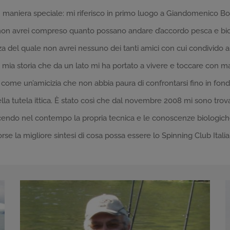
aniera speciale: mi riferisco in primo luogo a Giandomenico Bocch
ma non avrei compreso quanto possano andare d’accordo pesca e bi
nza del quale non avrei nessuno dei tanti amici con cui condivido 
a mia storia che da un lato mi ha portato a vivere e toccare con ma
re come un’amicizia che non abbia paura di confrontarsi fino in f
la tutela ittica. È stato così che dal novembre 2008 mi sono trovat
scendo nel contempo la propria tecnica e le conoscenze biologiche
rse la migliore sintesi di cosa possa essere lo Spinning Club Ital