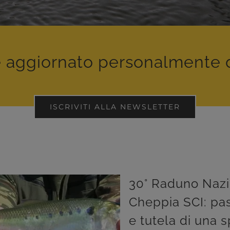
e aggiornato personalmente 
ISCRIVITI ALLA NEWSLETTER
30° Raduno Nazi
Cheppia SCI: pas
e tutela di una 
le alla Cheppia SCI: passione, amicizia e tutela di una specie simbolo