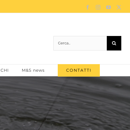
Facebook
Instagram
YouTube
X
Cerca
per:
CONTATTI
CCHI
M&S news