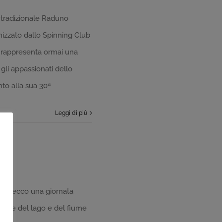
l tradizionale Raduno
izzato dallo Spinning Club
 rappresenta ormai una
 gli appassionati dello
nto alla sua 30ª
Leggi di più
o
 a Lecco una giornata
ponde del lago e del fiume