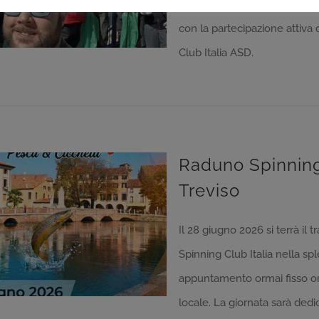
Adda, iniziativa organizzata 
con la partecipazione attiva 
Club Italia ASD.
Raduno Spinning 
Treviso
Il 28 giugno 2026 si terrà il 
Raduno Spinning Club Italia a Treviso
Spinning Club Italia nella spl
appuntamento ormai fisso or
locale. La giornata sarà dedi