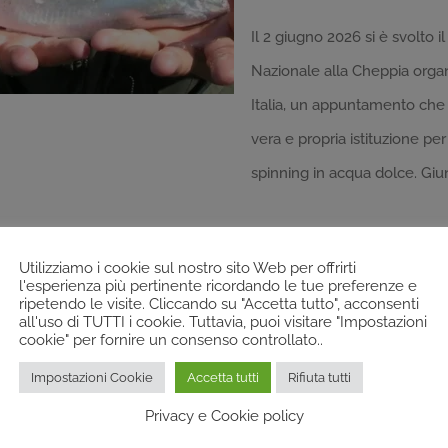
Il 2 giugno 2026 si è svolto i
Nazionale alla Cheppia organ
Italia, un appuntamento che
vera e propria istituzione per
spinning in acqua dolce. Giu
Utilizziamo i cookie sul nostro sito Web per offrirti
l'esperienza più pertinente ricordando le tue preferenze e
ripetendo le visite. Cliccando su "Accetta tutto", acconsenti
all'uso di TUTTI i cookie. Tuttavia, puoi visitare "Impostazioni
Cleanup a Lecc
cookie" per fornire un consenso controllato..
Impostazioni Cookie
Accetta tutti
Rifiuta tutti
Sabato 16 maggio si è svolta
Privacy e Cookie policy
dedicata alla pulizia delle s