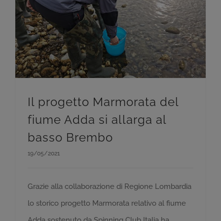
Il progetto Marmorata del fiume Adda si allarga al basso Brembo
Il progetto Marmorata del
fiume Adda si allarga al
basso Brembo
19/05/2021
Grazie alla collaborazione di Regione Lombardia
lo storico progetto Marmorata relativo al fiume
Adda sostenuto da Spinning Club Italia ha