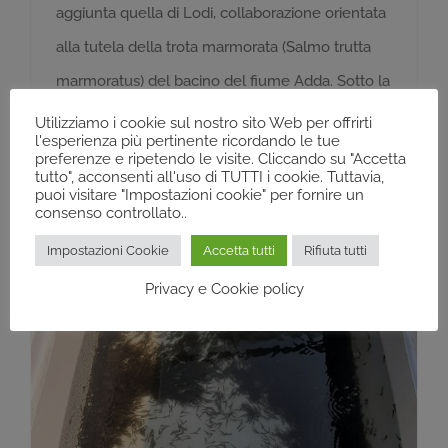
aggiunta quella di Lodi, collaborazione orientata
alla tutela della trota marmorata (Salmo trutta
marmoratus) del bacino del fiume Adda. Sotto la
guida dell’ittiologo
Utilizziamo i cookie sul nostro sito Web per offrirti
l'esperienza più pertinente ricordando le tue
preferenze e ripetendo le visite. Cliccando su "Accetta
tutto", acconsenti all'uso di TUTTI i cookie. Tuttavia,
puoi visitare "Impostazioni cookie" per fornire un
consenso controllato..
Impostazioni Cookie
Accetta tutti
Rifiuta tutti
Privacy e Cookie policy