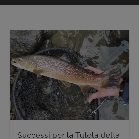
Successi per la Tutela della Trota Marmorata sul Dora Baltea
Successi per la Tutela della