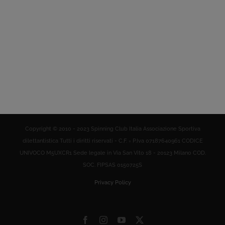
Copyright © 2010 - 2023 Spinning Club Italia Associazione Sportiva
dilettantistica Tutti i diritti riservati - C.F. = P.Iva 07187640961 CODICE
UNIVOCO M5UXCR1 Sede legale in Via San Vito 18 - 20123 Milano COD.
SOC. FIPSAS 0150725S
Privacy Policy
Facebook
Instagram
YouTube
X