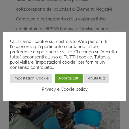
collaborazione dei volontari di Elementi Negativi
Carpteam e del supporto della vigilanza ittico-
ambientale di FIPSAS Padova e Treviso, hanno
rilasciato migliaia di esemplari di tinca nelle
Utilizziamo i cookie sul nostro sito Web per offrirti
l'esperienza più pertinente ricordando le tue
acque Venete. Questi interventi fanno parte di
preferenze e ripetendo le visite. Cliccando su "Accetta
tutto", acconsenti all'uso di TUTTI i cookie. Tuttavia,
un piú ampio progetto di ripopolamento a
puoi visitare "Impostazioni cookie" per fornire un
consenso controllato..
cadenza
Impostazioni Cookie
Accetta tutti
Rifiuta tutti
Privacy e Cookie policy