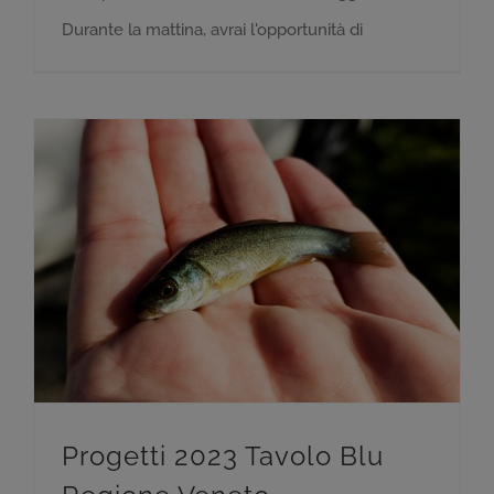
Durante la mattina, avrai l'opportunità di
Progetti 2023 Tavolo Blu Regione Veneto
Progetti 2023 Tavolo Blu