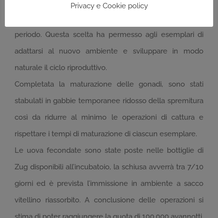
dedicato alimentato dall’acqua dell’Adda e con
Privacy e Cookie policy
caratteristiche idonee per una presenza di medio
periodo. Questa scelta ha permesso agli esemplari di
adattarsi al nuovo ambiente e sviluppare in modo
naturale il ciclo riproduttivo.
Completata la maturazione delle gonadi, sono stati
stabulati in gabbie temporanee ridosso della spremitura
così da ridurre al minimo le operazioni di cattura e
rispettare i tempi di maturazione di ciascun esemplare.
Le uova fecondate sono state poste nelle bottiglie di
Zug disponibili all’incubatoio, la schiusa avverrà tra 7/10
giorni ed è prevista l’immissione in ambiente a sacco
vitellino riassorbito. A conclusione delle operazioni si
stima di poter raggiungere la quota di 100.000 avannotti.