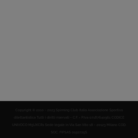
Copyright © 2010 - 2023 Spinning Club Italia Associazione Sportiva
dilettantistica Tutti i diritti riservati - C.F. = P.Iva 07187640961 CODICE
UNIVOCO M5UXCR1 Sede legale in Via San Vito 18 - 20123 Milano COD.
SOC. FIPSAS 0150725S