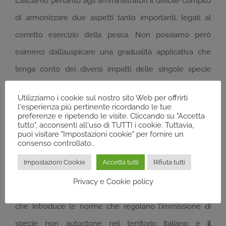
Lasciamo pertanto agli amministratori il difficile compito
di armonizzare due aspetti tanto importanti, legati al
corretto esercizio della pesca. Non possiamo però
esimerci dall’auspicare una gradualità applicativa che
tenga conto dei diversi impatti delle singole specie
ittiche negli specifici ambienti e la contemporanea
Utilizziamo i cookie sul nostro sito Web per offrirti
sperimentazione ed eventuale introduzione di modelli
l'esperienza più pertinente ricordando le tue
preferenze e ripetendo le visite. Cliccando su "Accetta
gestionali innovativi, più consoni alle attuali conoscenze
tutto", acconsenti all'uso di TUTTI i cookie. Tuttavia,
puoi visitare "Impostazioni cookie" per fornire un
e alla conservazione dell’integrità complessiva degli
consenso controllato..
ecosistemi acquatici.
Impostazioni Cookie
Accetta tutti
Rifiuta tutti
Per chi fosse interessato ad approfondire l’argomento
Privacy e Cookie policy
alleghiamo il testo del
Decreto Legge del 2 aprile 2020
che introduce le norme che regolano l’immissione di
specie non autoctone nel territorio italiano e
il