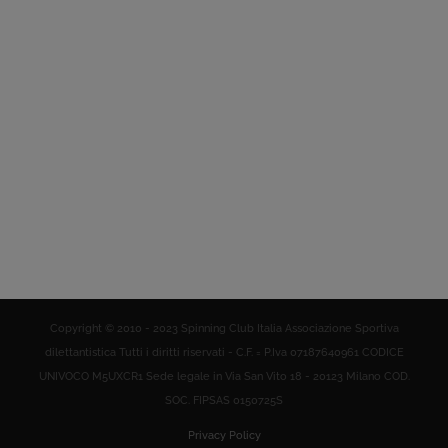
Copyright © 2010 - 2023 Spinning Club Italia Associazione Sportiva
dilettantistica Tutti i diritti riservati - C.F. = P.Iva 07187640961 CODICE
UNIVOCO M5UXCR1 Sede legale in Via San Vito 18 - 20123 Milano COD.
SOC. FIPSAS 0150725S
Privacy Policy