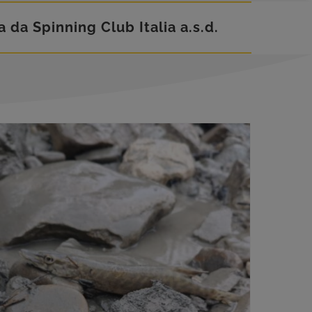
ta da Spinning Club Italia a.s.d.
Recupero ittico alle dighe piacentine