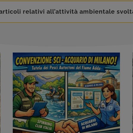
rticoli relativi all’attività ambientale svol
Convenzione SCI – Acquario di Milano