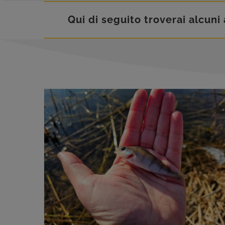
Qui di seguito troverai alcuni a
Semina di persico reale nel Polesine