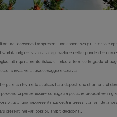
 naturali conservati rappresenti una esperienza più intensa e a
 di svariata origine: si va dalla regimazione delle sponde che non ris
co, all’inquinamento fisico, chimico e termico in grado di pegg
lloctone invasive, al bracconaggio e così via.
 che pure le rileva e le subisce, ha a disposizione strumenti di d
 possono di per sé essere coniugati a politiche propositive in gr
la possibilità di una rappresentanza degli interessi comuni della 
i presenti nei vari possibili ambiti decisionali.