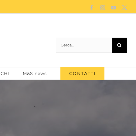
Facebook
Instagram
YouTube
X
Cerca
per:
CONTATTI
CCHI
M&S news