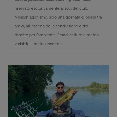
riservato esclusivamente ai soci del club.
Nessun agonismo, solo una giornata di pesca tra
amici, all’insegna della condivisione e del
rispetto per l’ambiente. Grandi catture e meteo
variabile Il meteo incerto e
Raduno in Belly Boat sul Lago di Pusiano – 14 Luglio 2024