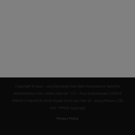
Copyright © 2010 - 2023 Spinning Club Italia Associazione Sportiva
dilettantistica Tutti i diritti riservati - C.F. = P.Iva 07187640961 CODICE
UNIVOCO M5UXCR1 Sede legale in Via San Vito 18 - 20123 Milano COD.
SOC. FIPSAS 0150725S
Privacy Policy