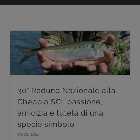
30° Raduno Nazionale alla Cheppia SCI: passione, amicizia e tutela di una specie simbolo
30° Raduno Nazionale alla
Cheppia SCI: passione,
amicizia e tutela di una
specie simbolo
03/06/2026