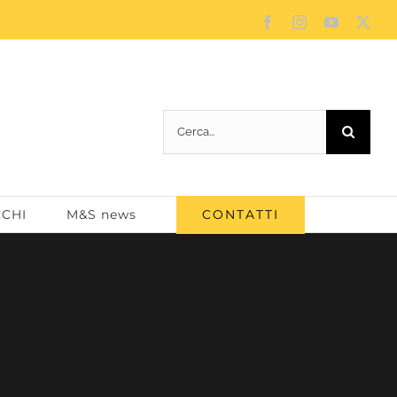
Facebook
Instagram
YouTube
X
Cerca
per:
CONTATTI
CCHI
M&S news