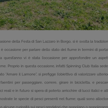
ione della Festa di San Lazzaro in Borgo, si è svolta la tradizi
è occasione per parlare dello stato del fiume in termini di porta
Ma quest’anno vi è stata l’occasione per approfondire un asp
ume. Proprio in questa occasione, infatti Spinning Club Italia 
to “Amare il Lamone”, si prefigge l’obiettivo di valorizzare ulte
 faentini per passeggiare, correre, girare in bicicletta, e pesca
i reali e in futuro si spera di poterlo arricchire di lucci italici e
strate le specie di pesci presenti nel fiume; quali sono allocton
rtano alcune curiosità sui pesci predatori che popolano o popolerann