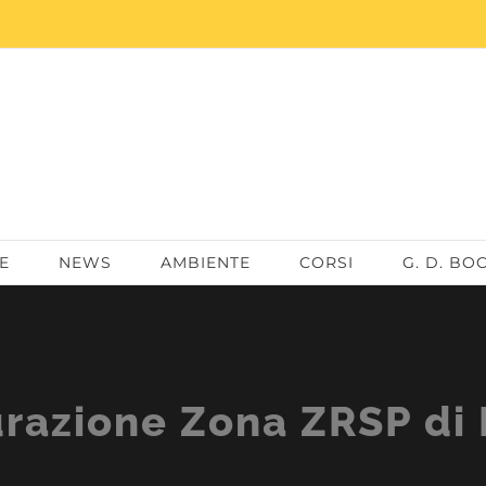
E
NEWS
AMBIENTE
CORSI
G. D. BO
razione Zona ZRSP di