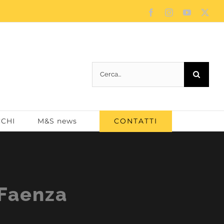
Facebook
Instagram
YouTube
X
Cerca
per:
CONTATTI
CCHI
M&S news
 Faenza