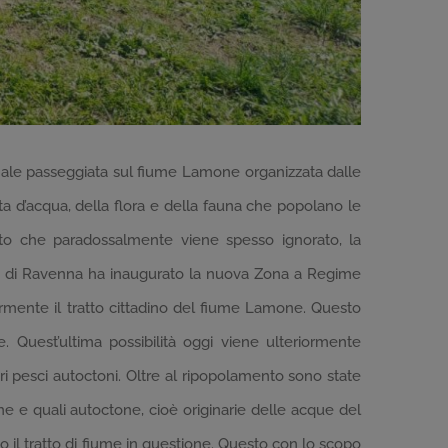
onale passeggiata sul fiume Lamone organizzata dalle
ta d’acqua, della flora e della fauna che popolano le
etto che paradossalmente viene spesso ignorato, la
sede di Ravenna ha inaugurato la nuova Zona a Regime
riormente il tratto cittadino del fiume Lamone. Questo
re. Quest’ultima possibilità oggi viene ulteriormente
 altri pesci autoctoni. Oltre al ripopolamento sono state
e e quali autoctone, cioè originarie delle acque del
o il tratto di fiume in questione. Questo con lo scopo