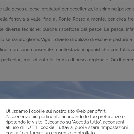
e alla pesca ai pesci predatori per eccellenza, lo spinning (pesca c
lla ferrovia a valle, fino al Ponte Rosso a monte, per circa tre
 diverse tecniche; purché rispettose del pesce. La pesca, infatti
o senza ardiglione. Vige il divieto di utilizzo di esche e pasture a 
. Infine, non sono consentite manifestazioni agonistiche con l’utili
particolari, ma soltanto la licenza di pesca regionale. Ora il per
Utilizziamo i cookie sul nostro sito Web per offrirti
l'esperienza più pertinente ricordando le tue preferenze e
ripetendo le visite. Cliccando su "Accetta tutto", acconsenti
all'uso di TUTTI i cookie. Tuttavia, puoi visitare "Impostazioni
cookie" per fornire un consenso controllato..