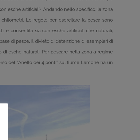
on esche artificiali). Andando nello specifico, la zona
 chilometri. Le regole per esercitare la pesca sono
, è consentita sia con esche artificiali che naturali,
base di pesce, il divieto di detenzione di esemplari di
zzo di esche naturali. Per pescare nella zona a regime
corso del “Anello dei 4 ponti” sul fiume Lamone ha un