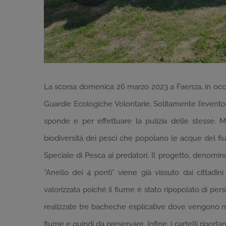
La scorsa domenica 26 marzo 2023 a Faenza, in occas
Guardie Ecologiche Volontarie. Solitamente l’evento 
sponde e per effettuare la pulizia delle stesse. 
biodiversità dei pesci che popolano le acque del fi
Speciale di Pesca ai predatori. Il progetto, denomina
“Anello dei 4 ponti” viene già vissuto dai cittadini
valorizzata poiché il fiume è stato ripopolato di persic
realizzate tre bacheche esplicative dove vengono mo
fiume e quindi da preservare. Infine, i cartelli ripo