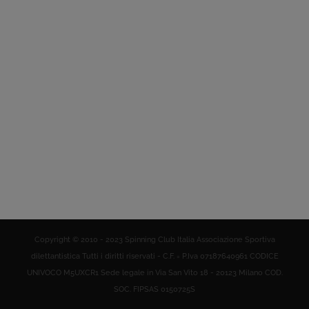
Copyright © 2010 - 2023 Spinning Club Italia Associazione Sportiva
dilettantistica Tutti i diritti riservati - C.F. = P.Iva 07187640961 CODICE
UNIVOCO M5UXCR1 Sede legale in Via San Vito 18 - 20123 Milano COD.
SOC. FIPSAS 0150725S