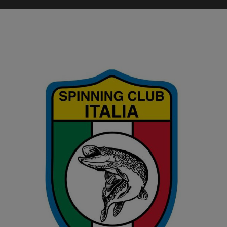
Ingrandisci
immagine