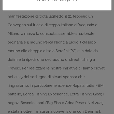
comprenderà fra l’altro: a gennaio una nuova
manifestazione di trota laghetto; il 21 febbraio un
Convegno sul luccio di ceppo italiano all’Acquario di
Milano; a marzo la consueta assemblea nazionale
ordinaria e il raduno Perca Night; a luglio il classico
raduno alla cheppia a Isola Serafini (PC) e in data da
definire la ripetizione del raduno di street fishing a
Treviso. Per realizzare le nostre iniziative ci siamo giovati
nel 2025 del sostegno di alcuni sponsor che
ringraziamo, in particolare le aziende Rapala Italia, FBM
batterie, Lorica Fishing Experience, Extra Fishing Gear, i
negozi Boscolo sport/Big Fish e Adda Pesca. Nel 2025
è stata inoltre firmata una convenzione con Denmark