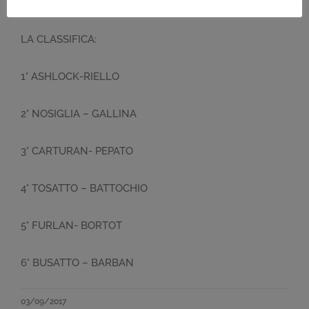
i progetti ambientali di Spinning Club Italia a.s.d.
LA CLASSIFICA:
1° ASHLOCK-RIELLO
2° NOSIGLIA – GALLINA
3° CARTURAN- PEPATO
4° TOSATTO – BATTOCHIO
5° FURLAN- BORTOT
6° BUSATTO – BARBAN
03/09/2017