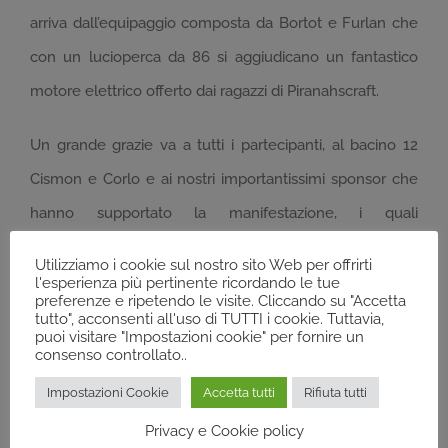
arriva dall’equipaggio composta da Bortot e Furlan che
con un lucioperca da 86 si aggiudicano un fantastico
motore elettrico offerto dai ragazzi di Piranahscraft.
Un grande grazie va a tutti i partecipanti, al bacino 12
Cismon e Corlo e ai nostri importantissimi sponsor che
hanno supportato la manifestazione, i quali
puntualmente aiutano Spinning Club Italia a.s.d. su tutti i
Utilizziamo i cookie sul nostro sito Web per offrirti
fronti, in particolare il primo sponsor del club l’azienda
l'esperienza più pertinente ricordando le tue
preferenze e ripetendo le visite. Cliccando su "Accetta
bolognese Pro Tackles con i marchi Molix e Omtd,
tutto", acconsenti all'uso di TUTTI i cookie. Tuttavia,
puoi visitare "Impostazioni cookie" per fornire un
Denmark fishing Lodge, Boscolo sport di Preganziol di
consenso controllato..
Treviso, Piranahscraft di Padova e Bertoni eyewear.
Impostazioni Cookie
Accetta tutti
Rifiuta tutti
L’intero ricavato della manifestazione verrà utilizzato per
Privacy e Cookie policy