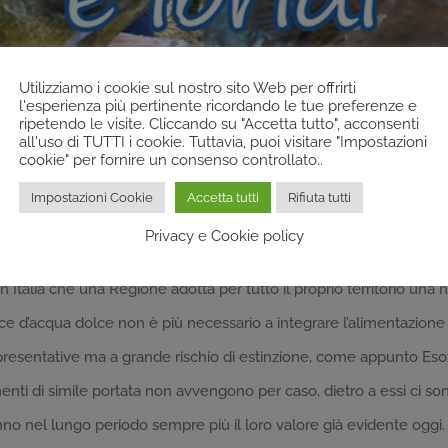
Utilizziamo i cookie sul nostro sito Web per offrirti
l'esperienza più pertinente ricordando le tue preferenze e
ripetendo le visite. Cliccando su "Accetta tutto", acconsenti
all'uso di TUTTI i cookie. Tuttavia, puoi visitare "Impostazioni
cookie" per fornire un consenso controllato..
he solo nel tempo rivelano la loro positività complessiva. Di rado 
Impostazioni Cookie
Accetta tutti
Rifiuta tutti
i essi si è verificato in questi giorni nella piccola storia che anc
Privacy e Cookie policy
ofessionale, che comporta fra l’altro il divieto di pesca con pesce
a in Italia che una Regione adotta per tutto il proprio territorio u
e d’acqua dolce non è più necessario a integrare l’alimentazione 
presentative ma a grande rischio di estinzione, come appunto Eso
ti di simile portata non avvengono per caso, dietro a essi ci son
no nel lungo periodo sempre più il loro valore già evidente oggi. 