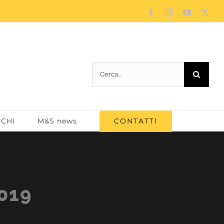
Facebook
Instagram
YouTube
X
Cerca
per:
CONTATTI
CCHI
M&S news
019