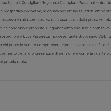
seppe Pan e il Consigliere Regionale Giampiero Possamai, entramb
una prospettiva innovativa, adeguata alle attuali situazioni ambie
conoscenza va alla complessiva rappresentanza della pesca veneta,
 ha condiviso e proposto. Ringraziamento che in tale ambito va i
 sostegno e a Luca Passarella, rappresentante di Spinning Club It
a a chi pesca in Veneto comprendere come il (piccolo) sacrificio di
cremento della loro presenza e dimensione e come la qualità più 
l proprio ruolo.