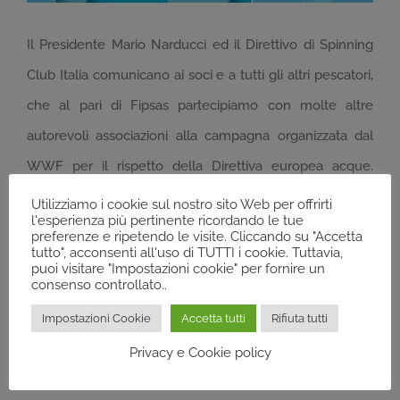
Il Presidente Mario Narducci ed il Direttivo di Spinning
Club Italia comunicano ai soci e a tutti gli altri pescatori,
che al pari di Fipsas partecipiamo con molte altre
autorevoli associazioni alla campagna organizzata dal
WWF per il rispetto della Direttiva europea acque.
Questa adesione consolida l’impegno che l’Associazione
Utilizziamo i cookie sul nostro sito Web per offrirti
l'esperienza più pertinente ricordando le tue
da anni rivolge anche alle problematiche più gravi e
preferenze e ripetendo le visite. Cliccando su "Accetta
tutto", acconsenti all'uso di TUTTI i cookie. Tuttavia,
importanti.
puoi visitare "Impostazioni cookie" per fornire un
consenso controllato..
Impostazioni Cookie
Accetta tutti
Rifiuta tutti
19/09/2018
Privacy e Cookie policy