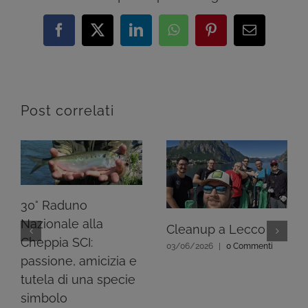
Facebook
X
LinkedIn
WhatsApp
Pinterest
Email
Post correlati
30° Raduno
Nazionale alla
Cleanup a Lecco
Cheppia SCI:
03/06/2026
|
0 Commenti
passione, amicizia e
tutela di una specie
simbolo