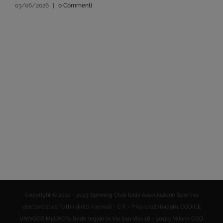
03/06/2026
|
0 Commenti
Copyright © 2010 - 2023 Spinning Club Italia Associazione Sportiva
dilettantistica Tutti i diritti riservati - C.F. = P.Iva 07187640961 CODICE
UNIVOCO M5UXCR1 Sede legale in Via San Vito 18 - 20123 Milano COD.