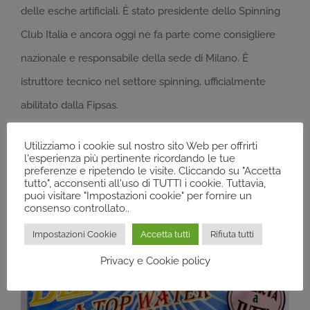
delle esche artificiali. È stato presidente dello Spinning
Club Italia e ancora oggi ne fa parte come consigliere
nazionale e responsabile della sede di Milano. È
istruttore tecnico nel settore spinning, ufficialmente
abilitato dalla Fipsas.
Utilizziamo i cookie sul nostro sito Web per offrirti
l'esperienza più pertinente ricordando le tue
preferenze e ripetendo le visite. Cliccando su "Accetta
tutto", acconsenti all'uso di TUTTI i cookie. Tuttavia,
puoi visitare "Impostazioni cookie" per fornire un
consenso controllato..
Impostazioni Cookie
Accetta tutti
Rifiuta tutti
Privacy e Cookie policy