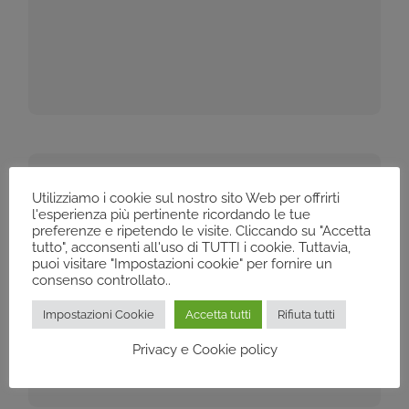
Umbertide
339 6514887
Telefono:
Alessio Pirri
Responsabile di Sede:
Utilizziamo i cookie sul nostro sito Web per offrirti
l'esperienza più pertinente ricordando le tue
Ugo Cappelletti – Marco Rubeca –
Consiglieri:
preferenze e ripetendo le visite. Cliccando su "Accetta
tutto", acconsenti all'uso di TUTTI i cookie. Tuttavia,
Roberto Mosci
puoi visitare "Impostazioni cookie" per fornire un
SEDE DI TERNI
consenso controllato..
Via Martiri Della Libertà 3,
Indirizzo Sede:
Impostazioni Cookie
Accetta tutti
Rifiuta tutti
Umbertide
351.41.17.790
Telefono:
Privacy e Cookie policy