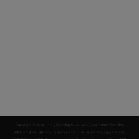
Copyright © 2010 - 2023 Spinning Club Italia Associazione Sportiva
dilettantistica Tutti i diritti riservati - C.F. = P.Iva 07187640961 CODICE