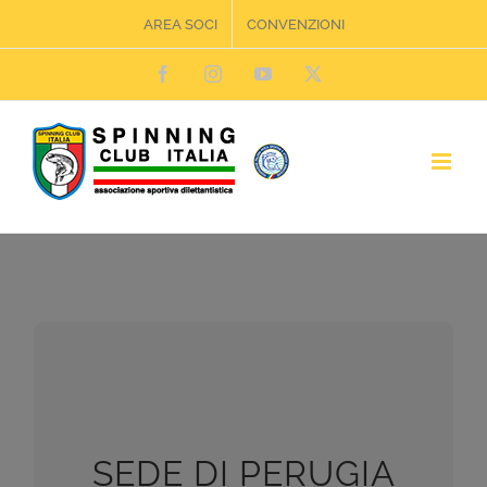
Salta
AREA SOCI
CONVENZIONI
al
Facebook
Instagram
YouTube
X
contenuto
Enrico Crisostomi
Responsabile di Sede:
Ugo Cappelletti – Marco Rubeca –
Consiglieri:
Roberto Mosci
SEDE DI PERUGIA
Via Martiri Della Libertà 3,
Indirizzo Sede: