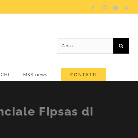
Facebook
Instagram
YouTube
X
Cerca
per:
CONTATTI
CCHI
M&S news
ciale Fipsas di