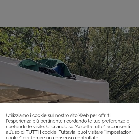
Utilizziamo i cookie sul nostro sito Web per offrirti
l'esperienza più pertinente ricordando le tue preferenze e
ripetendo le visite. Cliccando su "Accetta tutto", acconsenti
all'uso di TUTTI i cookie. Tuttavia, puoi visitare "Impostazioni
cookie" per fornire un consenso controllato..