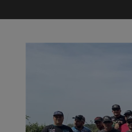
Ingrandisci
immagine