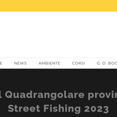
E
NEWS
AMBIENTE
CORSI
G. D. BO
l Quadrangolare provin
Street Fishing 2023