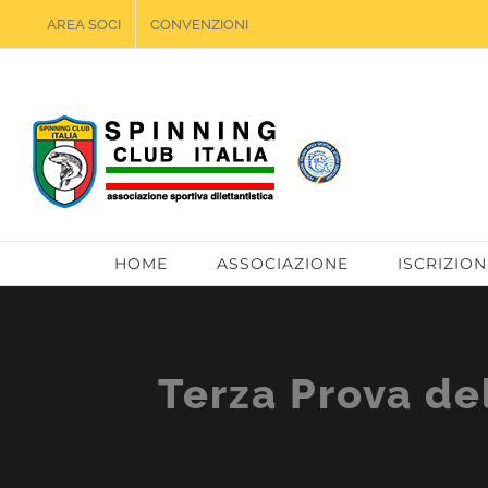
Salta
AREA SOCI
CONVENZIONI
al
contenuto
HOME
ASSOCIAZIONE
ISCRIZION
Terza Prova de