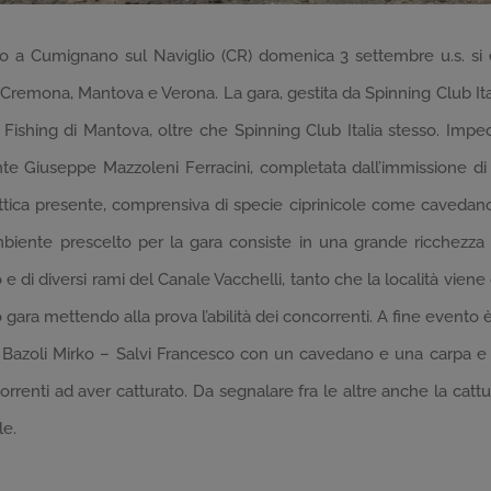
no a Cumignano sul Naviglio (CR) domenica 3 settembre u.s. si è
Cremona, Mantova e Verona. La gara, gestita da Spinning Club Itali
ishing di Mantova, oltre che Spinning Club Italia stesso. Impec
nte Giuseppe Mazzoleni Ferracini, completata dall’immissione di
ittica presente, comprensiva di specie ciprinicole come cavedan
l’ambiente prescelto per la gara consiste in una grande ricchezza
e di diversi rami del Canale Vacchelli, tanto che la località viene 
ara mettendo alla prova l’abilità dei concorrenti. A fine evento è
Bazoli Mirko – Salvi Francesco con un cavedano e una carpa e 
ncorrenti ad aver catturato. Da segnalare fra le altre anche la cat
le.