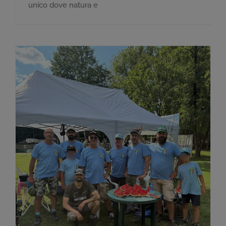
unico dove natura e
Fishing Event 2025 al Lago Mondo Pesca