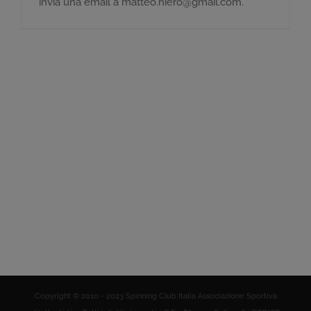
invia una email a matteo.niero@gmail.com.
Copyright © 2010 - 2023 Spinning Club Italia Associazione Sportiva