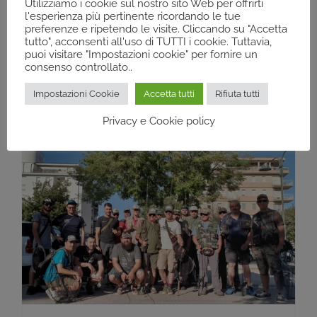
Utilizziamo i cookie sul nostro sito Web per offrirti
l'esperienza più pertinente ricordando le tue
organizzato in collaborazione con Fipsas Padova
preferenze e ripetendo le visite. Cliccando su "Accetta
tutto", acconsenti all'uso di TUTTI i cookie. Tuttavia,
e gli amici di Elementi Negativi
puoi visitare "Impostazioni cookie" per fornire un
consenso controllato..
CarpTeam.L’evento ha riunito appassionati e
famiglie per scoprire e praticare diverse
Impostazioni Cookie
Accetta tutti
Rifiuta tutti
Privacy e Cookie policy