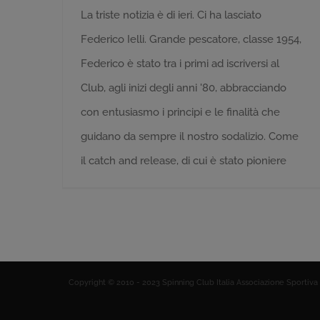
La triste notizia è di ieri. Ci ha lasciato
Federico Ielli. Grande pescatore, classe 1954,
Federico è stato tra i primi ad iscriversi al
Club, agli inizi degli anni '80, abbracciando
con entusiasmo i principi e le finalità che
guidano da sempre il nostro sodalizio. Come
il catch and release, di cui è stato pioniere
Copyright © 2010 - 2023 Spinning Club Italia Associazione Sportiva 