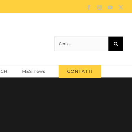
Facebook
Instagram
YouTube
X
Cerca
per:
CONTATTI
CCHI
M&S news