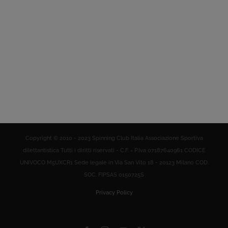
Copyright © 2010 - 2023 Spinning Club Italia Associazione Sportiva
dilettantistica Tutti i diritti riservati - C.F. = P.Iva 07187640961 CODICE
UNIVOCO M5UXCR1 Sede legale in Via San Vito 18 - 20123 Milano COD.
SOC. FIPSAS 0150725S
Privacy Policy