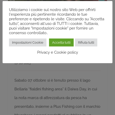
Utilizziamo i cookie sul nostro sito Web per offrirti
l'esperienza più pertinente ricordando le tue
preferenze e ripetendo le visite. Cliccando su "Accetta
tutto", acconsenti all'uso di TUTTI i cookie. Tuttavia,
puoi visitare "Impostazioni cookie" per fornire un
consenso controllato..
Impostazioni Cookie
Accetta tutti
Rifiuta tutti
Privacy e Cookie policy
Daiwa Day 2023
17/10/2023
Sabato 07 ottobre si è tenuto presso il lago
Bellaria “fialdini fishing area” il Daiwa Day, in cui
la nota marca di attrezzatura da pesca ha
presentato, insieme a Plus Fishing con il marchio