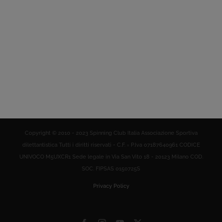
Copyright © 2010 - 2023 Spinning Club Italia Associazione Sportiva
dilettantistica Tutti i diritti riservati - C.F. = P.Iva 07187640961 CODICE
UNIVOCO M5UXCR1 Sede legale in Via San Vito 18 - 20123 Milano COD.
SOC. FIPSAS 0150725S
Privacy Policy