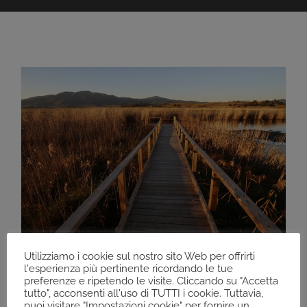
Utilizziamo i cookie sul nostro sito Web per offrirti
l'esperienza più pertinente ricordando le tue
Un anno difficile …
preferenze e ripetendo le visite. Cliccando su "Accetta
tutto", acconsenti all'uso di TUTTI i cookie. Tuttavia,
02/01/2021
puoi visitare "Impostazioni cookie" per fornire un