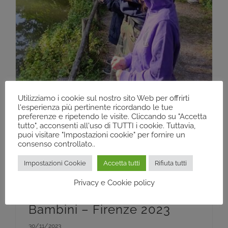
Utilizziamo i cookie sul nostro sito Web per offrirti
l'esperienza più pertinente ricordando le tue
preferenze e ripetendo le visite. Cliccando su "Accetta
tutto", acconsenti all'uso di TUTTI i cookie. Tuttavia,
puoi visitare "Impostazioni cookie" per fornire un
consenso controllato..
Impostazioni Cookie
Accetta tutti
Rifiuta tutti
Privacy e Cookie policy
Corso pesca Spinning
Bambini – Firenze 2023
30/11/2023