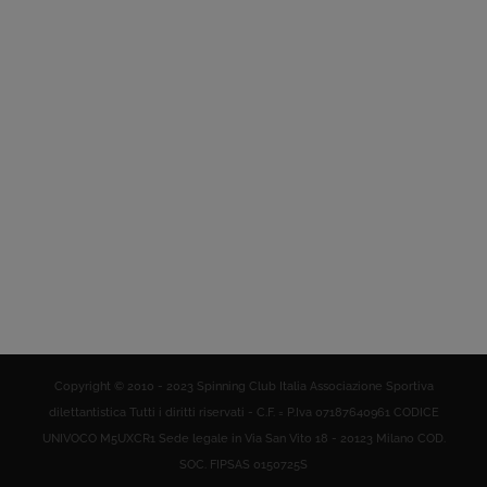
Copyright © 2010 - 2023 Spinning Club Italia Associazione Sportiva
dilettantistica Tutti i diritti riservati - C.F. = P.Iva 07187640961 CODICE
UNIVOCO M5UXCR1 Sede legale in Via San Vito 18 - 20123 Milano COD.
SOC. FIPSAS 0150725S