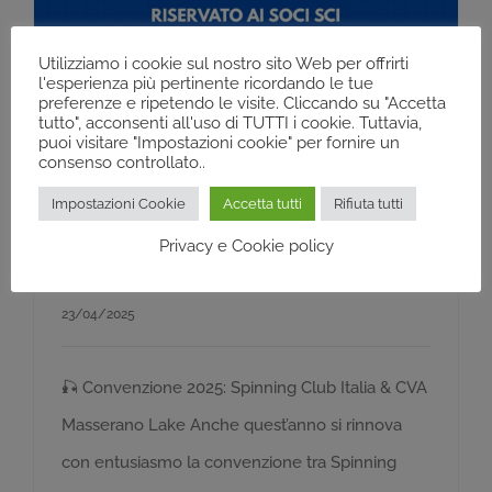
Utilizziamo i cookie sul nostro sito Web per offrirti
l'esperienza più pertinente ricordando le tue
preferenze e ripetendo le visite. Cliccando su "Accetta
tutto", acconsenti all'uso di TUTTI i cookie. Tuttavia,
puoi visitare "Impostazioni cookie" per fornire un
consenso controllato..
Convenzione 2025:
Impostazioni Cookie
Accetta tutti
Rifiuta tutti
Spinning Club Italia & CVA
Privacy e Cookie policy
Masserano Lake
23/04/2025
🎣 Convenzione 2025: Spinning Club Italia & CVA
Masserano Lake Anche quest’anno si rinnova
con entusiasmo la convenzione tra Spinning