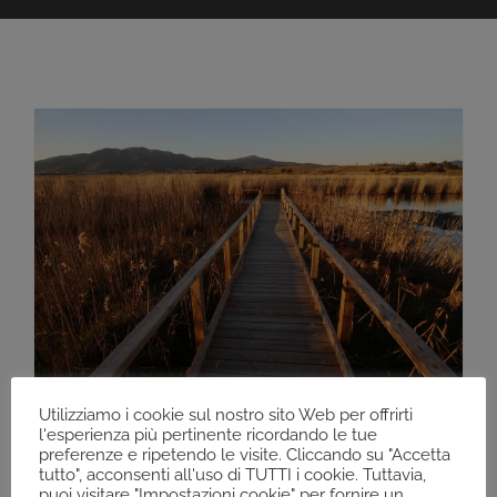
Utilizziamo i cookie sul nostro sito Web per offrirti
l'esperienza più pertinente ricordando le tue
Un anno difficile …
preferenze e ripetendo le visite. Cliccando su "Accetta
tutto", acconsenti all'uso di TUTTI i cookie. Tuttavia,
02/01/2021
puoi visitare "Impostazioni cookie" per fornire un