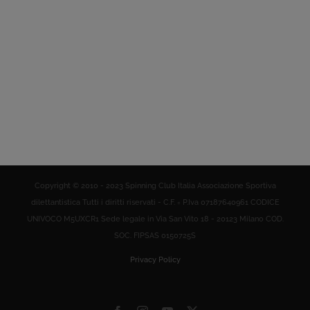
Copyright © 2010 - 2023 Spinning Club Italia Associazione Sportiva
dilettantistica Tutti i diritti riservati - C.F. = P.Iva 07187640961 CODICE
UNIVOCO M5UXCR1 Sede legale in Via San Vito 18 - 20123 Milano COD.
SOC. FIPSAS 0150725S
Privacy Policy