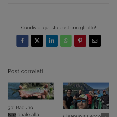
Condividi questo post con gli altri!
Facebook
X
LinkedIn
WhatsApp
Pinterest
Email
Post correlati
30° Raduno
Nazionale alla
Cleanup a Lecco