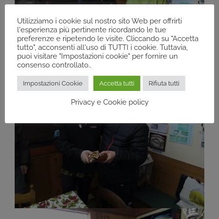
Utilizziamo i cookie sul nostro sito Web per offrirti
l'esperienza più pertinente ricordando le tue
preferenze e ripetendo le visite. Cliccando su "Accetta
tutto", acconsenti all'uso di TUTTI i cookie. Tuttavia,
puoi visitare "Impostazioni cookie" per fornire un
consenso controllato..
Impostazioni Cookie
Accetta tutti
Rifiuta tutti
Privacy e Cookie policy