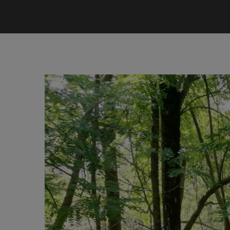
Ingrandisci
immagine