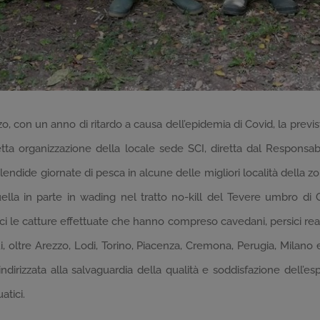
zo, con un anno di ritardo a causa dell’epidemia di Covid, la previ
fetta organizzazione della locale sede SCI, diretta dal Respons
ndide giornate di pesca in alcune delle migliori località della zona 
ella in parte in wading nel tratto no-kill del Tevere umbro di 
i le catture effettuate che hanno compreso cavedani, persici reali,
i, oltre Arezzo, Lodi, Torino, Piacenza, Cremona, Perugia, Milano 
io indirizzata alla salvaguardia della qualità e soddisfazione dell’
atici.