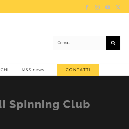
Facebook
Instagram
YouTube
X
Cerca
per:
CONTATTI
CCHI
M&S news
di Spinning Club