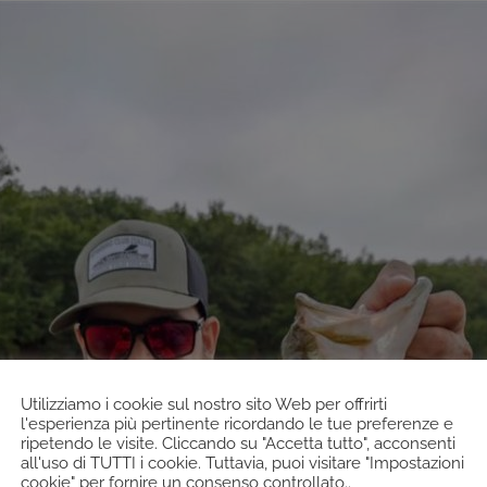
Utilizziamo i cookie sul nostro sito Web per offrirti
l'esperienza più pertinente ricordando le tue preferenze e
ripetendo le visite. Cliccando su "Accetta tutto", acconsenti
all'uso di TUTTI i cookie. Tuttavia, puoi visitare "Impostazioni
cookie" per fornire un consenso controllato..