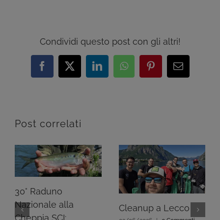
Condividi questo post con gli altri!
Facebook
X
LinkedIn
WhatsApp
Pinterest
Email
Post correlati
30° Raduno
Nazionale alla
Cleanup a Lecco
Cheppia SCI: