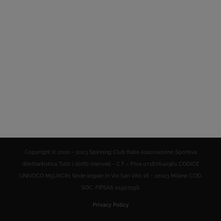
Copyright © 2010 - 2023 Spinning Club Italia Associazione Sportiva
dilettantistica Tutti i diritti riservati - C.F. = P.Iva 07187640961 CODICE
UNIVOCO M5UXCR1 Sede legale in Via San Vito 18 - 20123 Milano COD.
SOC. FIPSAS 0150725S
Privacy Policy