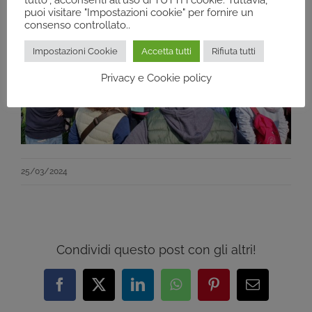
puoi visitare "Impostazioni cookie" per fornire un
consenso controllato..
Impostazioni Cookie
Accetta tutti
Rifiuta tutti
Privacy e Cookie policy
25/03/2024
Condividi questo post con gli altri!
Facebook
X
LinkedIn
WhatsApp
Pinterest
Email