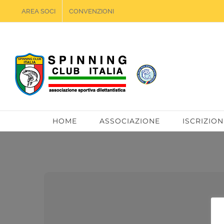
Salta
AREA SOCI
CONVENZIONI
al
contenuto
HOME
ASSOCIAZIONE
ISCRIZION
Telefono:
333.88.02.406
Email:
info@atlantidesport.it