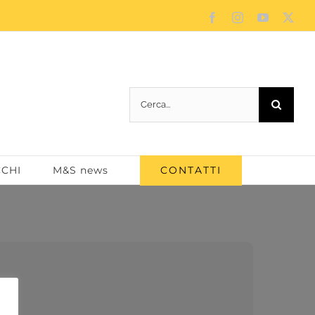
Facebook
Instagram
YouTube
X
Cerca
per:
CONTATTI
CCHI
M&S news